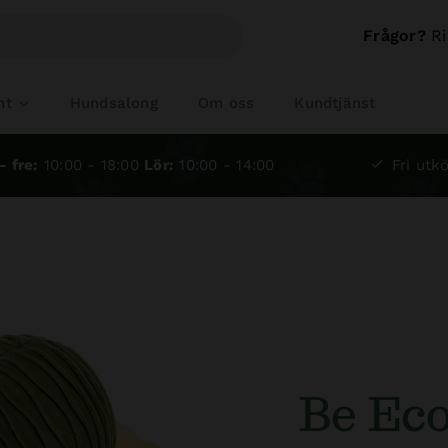
Frågor?
Ri
nt
Hundsalong
Om oss
Kundtjänst
- fre:
10:00 - 18:00
Lör:
10:00 - 14:00
Fri utkö
Be Ec