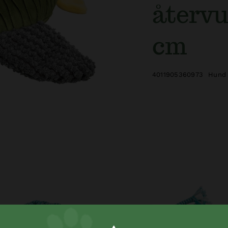
återvu
cm
4011905360973
Hund 