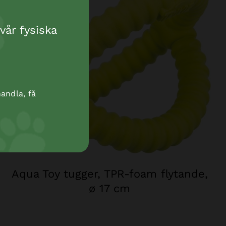
vår fysiska
andla, få
Aqua Toy tugger, TPR-foam flytande,
ø 17 cm