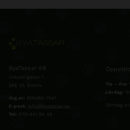
ByaTassar AB
Öppettid
Industrigatan 1
Tis – fre:
1
268 33, Svalöv
Lördag:
10
Org.nr:
559460-7441
Söndag oc
E-post:
info@byatassar.se
Tel:
070-441 94 48