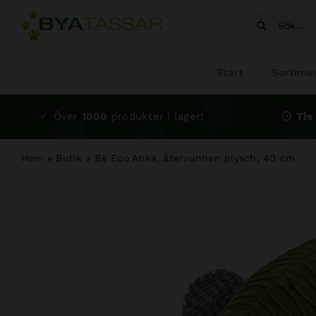
Fortsätt
Sök
till
efter:
innehållet
Start
Sortime
Över
1000
produkter i lager!
Tis 
Hem
»
Butik
»
Be Eco Anka, återvunnen plysch, 40 cm