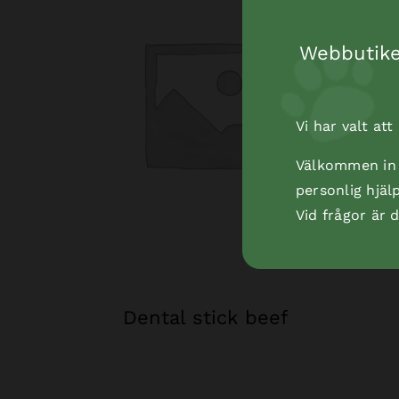
Webbutiken
Vi har valt at
Välkommen in t
personlig hjäl
Vid frågor är
Dental stick beef