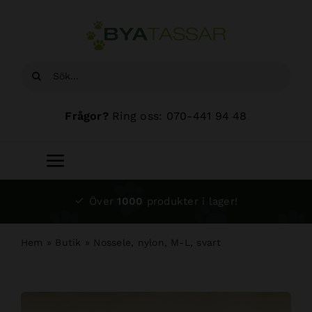
Fortsätt
till
innehållet
Sök
efter:
Frågor?
Ring oss: 070-441 94 48
Toggle
Navigation
Start
Över
1000
produkter i lager!
Sortiment
Hem
»
Butik
»
Nossele, nylon, M-L, svart
Hundsalong
Om oss