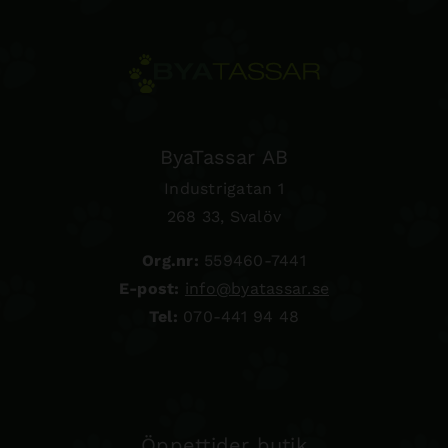
ByaTassar AB
Industrigatan 1
268 33, Svalöv
Org.nr:
559460-7441
E-post:
info@byatassar.se
Tel:
070-441 94 48
Öppettider butik