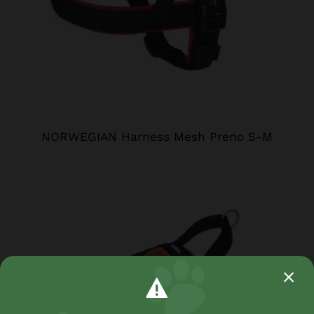
NORWEGIAN Harness Mesh Preno S-M