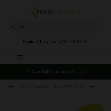
Fortsätt
till
innehållet
Sök
efter:
Frågor?
Ring oss: 070-441 94 48
Toggle
Navigation
Start
Över
1000
produkter i lager!
Sortiment
Hem
»
Butik
»
Snacksorm, kort, TPR, 27 cm, lime
Hundsalong
Om oss