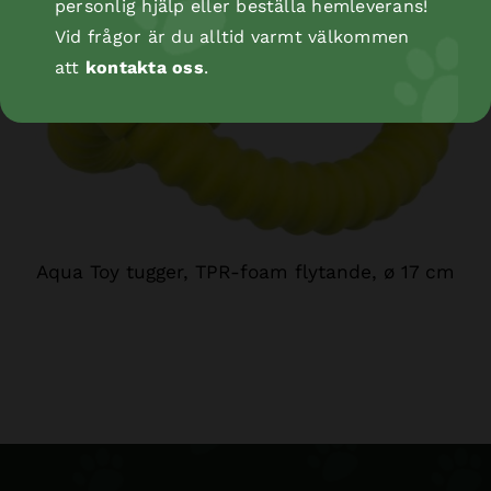
personlig hjälp eller beställa hemleverans!
Vid frågor är du alltid varmt välkommen
att
kontakta oss
.
Aqua Toy tugger, TPR-foam flytande, ø 17 cm