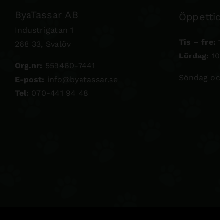
ByaTassar AB
Öppettid
Industrigatan 1
Tis – fre:
1
268 33, Svalöv
Lördag:
10
Org.nr:
559460-7441
Söndag oc
E-post:
info@byatassar.se
Tel:
070-441 94 48