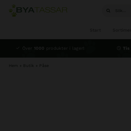
Fortsätt
Sök
till
efter:
innehållet
Start
Sortime
Över
1000
produkter i lager!
Tis 
Hem
»
Butik
»
Påse