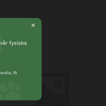
vår fysiska
andla, få