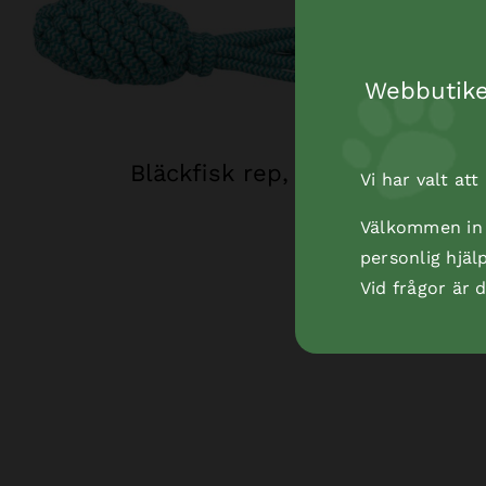
Webbutiken
Bläckfisk rep, 35 cm
Vi har valt at
Välkommen in t
personlig hjäl
Vid frågor är