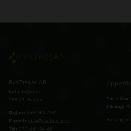
ByaTassar AB
Öppettid
Industrigatan 1
Tis – fre:
1
268 33, Svalöv
Lördag:
10
Org.nr:
559460-7441
Söndag oc
E-post:
info@byatassar.se
Tel:
070-441 94 48