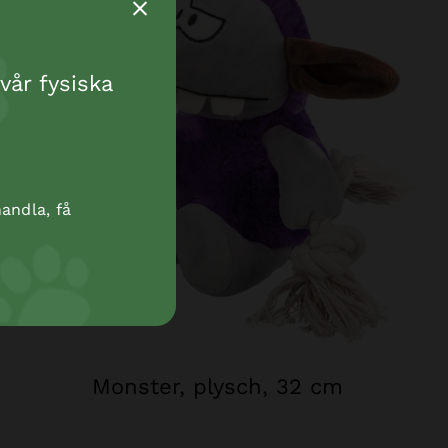
vår fysiska
andla, få
Monster, plysch, 32 cm