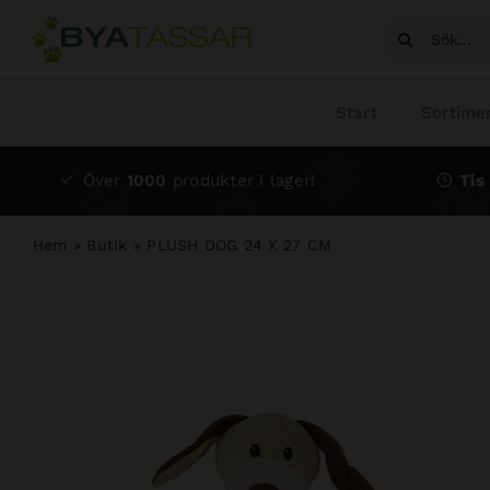
Fortsätt
Sök
till
efter:
innehållet
Start
Sortime
Över
1000
produkter i lager!
Tis 
Hem
»
Butik
»
PLUSH DOG 24 X 27 CM