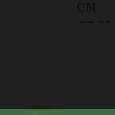
CM
4033766519628
Hund 