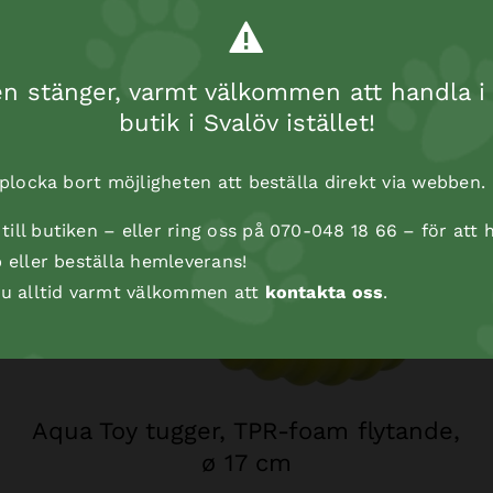
 stänger, varmt välkommen att handla i 
butik i Svalöv istället!
t plocka bort möjligheten att beställa direkt via webben.
ill butiken – eller ring oss på 070-048 18 66 – för att h
p eller beställa hemleverans!
 du alltid varmt välkommen att
kontakta oss
.
Aqua Toy tugger, TPR-foam flytande,
ø 17 cm