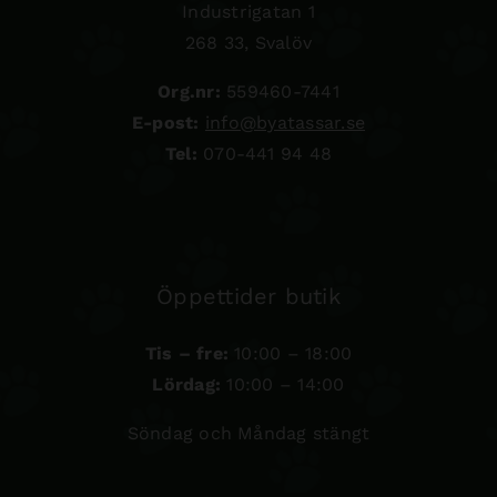
Industrigatan 1
268 33, Svalöv
Org.nr:
559460-7441
E-post:
info@byatassar.se
Tel:
070-441 94 48
Öppettider butik
Tis – fre:
10:00 – 18:00
Lördag:
10:00 – 14:00
Söndag och Måndag stängt