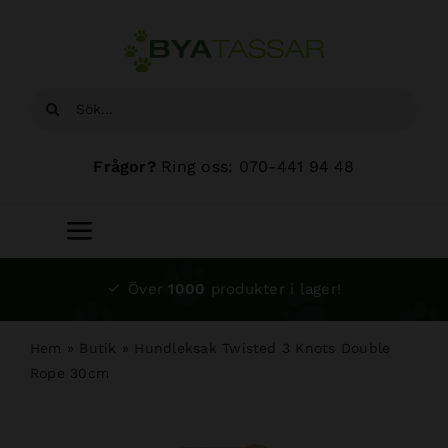
Fortsätt
till
innehållet
Sök
efter:
Frågor?
Ring oss: 070-441 94 48
Toggle
Navigation
Start
Över
1000
produkter i lager!
Sortiment
Hem
»
Butik
»
Hundleksak Twisted 3 Knots Double
Rope 30cm
Hundsalong
Om oss