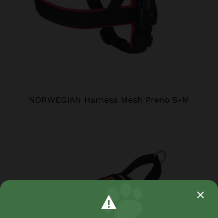
NORWEGIAN Harness Mesh Preno S-M