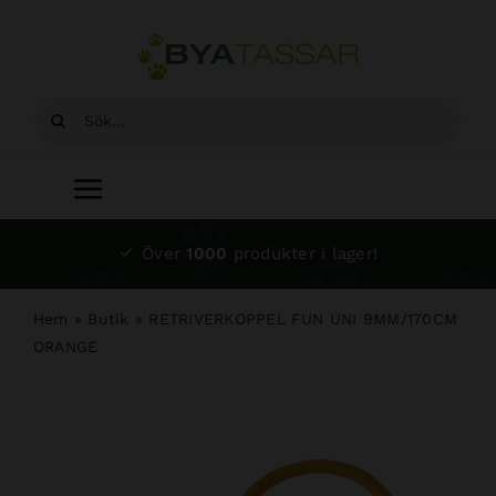
Fortsätt
till
innehållet
Sök
efter:
Toggle
Navigation
Start
Över
1000
produkter i lager!
Sortiment
Hem
»
Butik
»
RETRIVERKOPPEL FUN UNI 9MM/170CM
ORANGE
Hundsalong
Om oss
Kundtjänst