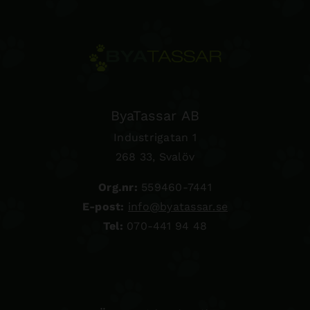
ByaTassar AB
Industrigatan 1
268 33, Svalöv
Org.nr:
559460-7441
E-post:
info@byatassar.se
Tel:
070-441 94 48