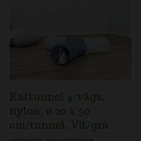
Kundtjänst
Kattunnel 4-vägs,
nylon, ø 20 x 50
cm/tunnel, Vit/grå
4047974043059
Hund övrigt
,
Katt leksak