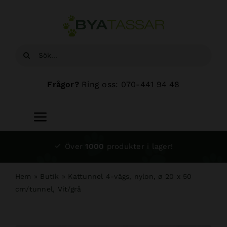
Fortsätt
till
innehållet
Sök
efter:
Frågor?
Ring oss: 070-441 94 48
Toggle
Navigation
Start
Över
1000
produkter i lager!
Sortiment
Hem
»
Butik
»
Kattunnel 4-vägs, nylon, ø 20 x 50
cm/tunnel, Vit/grå
Hundsalong
Om oss