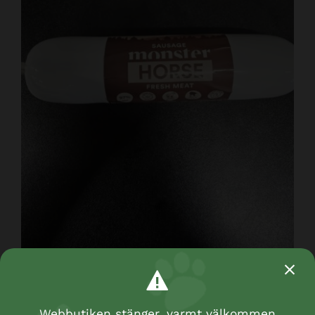
Monster sausage horse 200 G
Webbutiken stänger, varmt välkommen