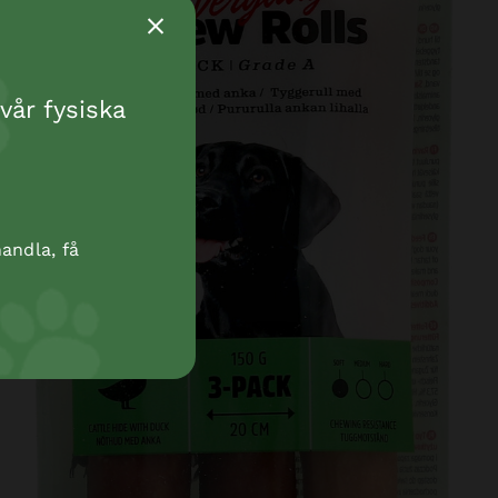
vår fysiska
andla, få