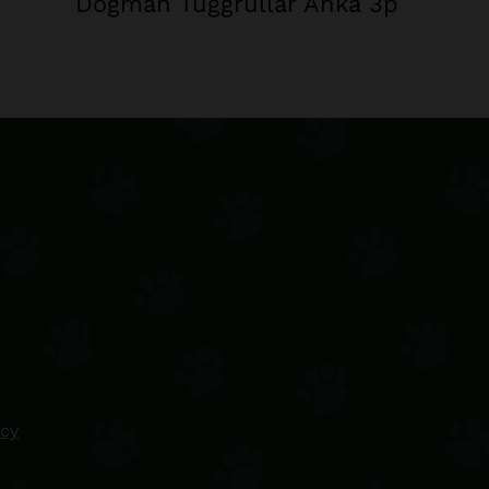
Dogman Tuggrullar Anka 3p
icy