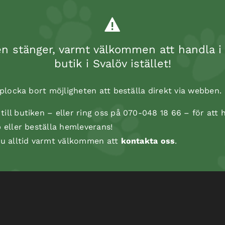
 stänger, varmt välkommen att handla i 
butik i Svalöv istället!
t plocka bort möjligheten att beställa direkt via webben.
ill butiken – eller ring oss på 070-048 18 66 – för att h
p eller beställa hemleverans!
 du alltid varmt välkommen att
kontakta oss
.
Monster sausage horse 200 G