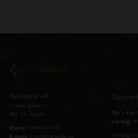
ByaTassar AB
Öppettid
Industrigatan 1
Tis – fre:
1
268 33, Svalöv
Lördag:
10
Org.nr:
559460-7441
Söndag oc
E-post:
info@byatassar.se