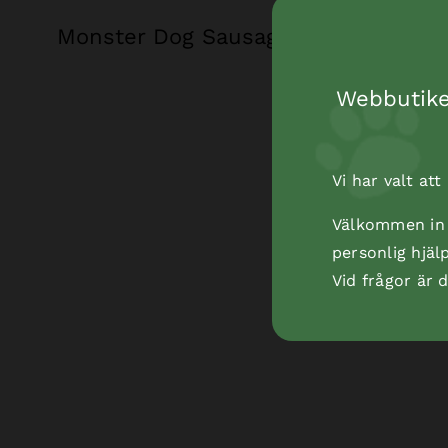
Monster Dog Sausage Goat 80 g
Webbutiken
Vi har valt at
Välkommen in t
personlig hjäl
Vid frågor är