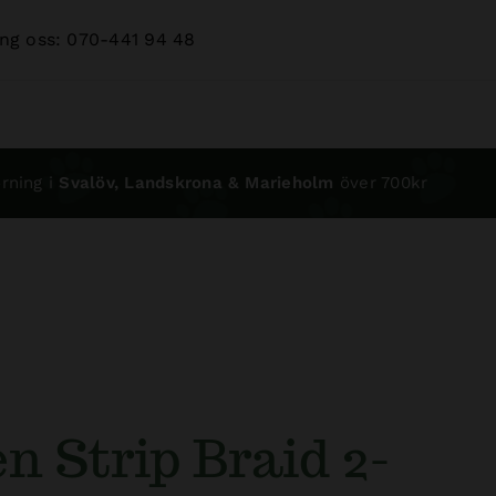
ng oss: 070-441 94 48
rning i
Svalöv, Landskrona & Marieholm
över 700kr
n Strip Braid 2-