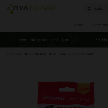
Fortsätt
Sök
till
efter:
innehållet
Start
Sortime
Över
1000
produkter i lager!
Tis 
Hem
»
Butik
»
Chicken Strip Braid 2-pack Medium