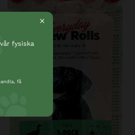
vår fysiska
andla, få