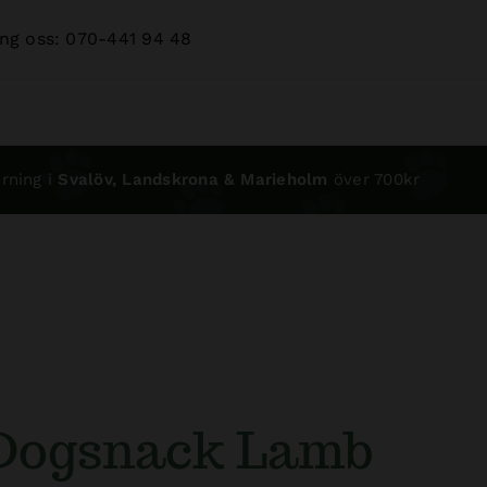
ng oss: 070-441 94 48
rning i
Svalöv, Landskrona & Marieholm
över 700kr
 Dogsnack Lamb