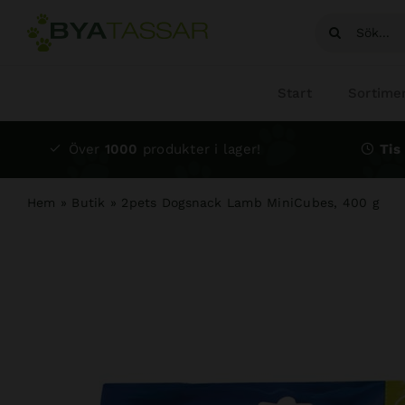
Fortsätt
Sök
till
efter:
innehållet
Start
Sortime
Över
1000
produkter i lager!
Tis 
Hem
»
Butik
»
2pets Dogsnack Lamb MiniCubes, 400 g