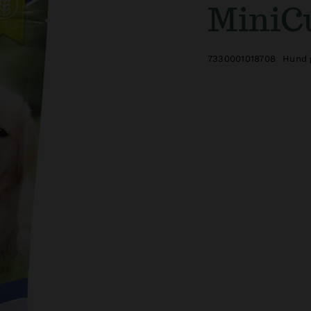
MiniCu
7330001018708
Hund 