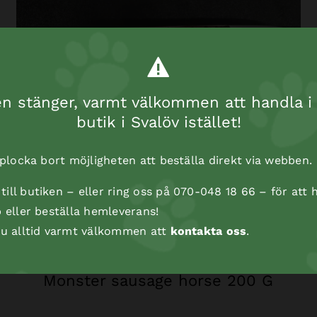
 stänger, varmt välkommen att handla i 
butik i Svalöv istället!
t plocka bort möjligheten att beställa direkt via webben.
ill butiken – eller ring oss på 070-048 18 66 – för att h
p eller beställa hemleverans!
 du alltid varmt välkommen att
kontakta oss
.
Monster sausage horse 200 G