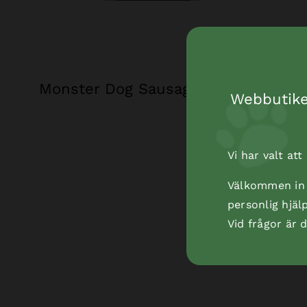
Monster Dog Sausage Goat 80 g
Webbutiken
Vi har valt at
Välkommen in t
personlig hjäl
Vid frågor är