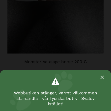
Monster sausage horse 200 G
Webbutiken stänger, varmt välkommen
att handla i vår fysiska butik i Svalöv
istället!